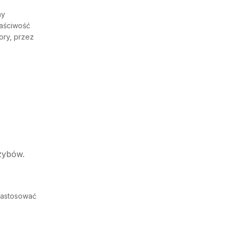
ny
łaściwość
ory, przez
rzybów.
zastosować