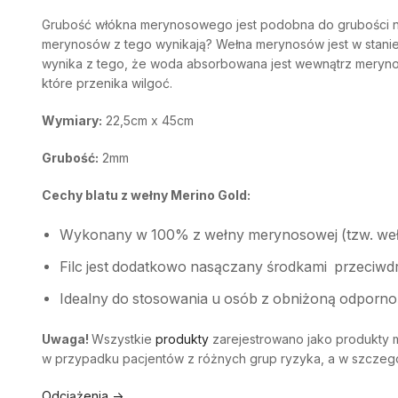
Grubość włókna merynosowego jest podobna do grubości nici
merynosów z tego wynikają? Wełna merynosów jest w stanie 
wynika z tego, że woda absorbowana jest wewnątrz meryn
które przenika wilgoć.
Wymiary:
22,5cm x 45cm
Grubość:
2mm
Cechy blatu z wełny Merino Gold:
Wykonany w 100% z wełny merynosowej (tzw. weł
Filc jest dodatkowo nasączany środkami przeciwdr
Idealny do stosowania u osób z obniżoną odpornoś
Uwaga!
Wszystkie
produkty
zarejestrowano jako produkty
w przypadku pacjentów z różnych grup ryzyka, a w szczegó
Odciążenia ->