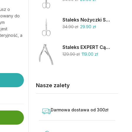
usz o
ktowany do
Staleks Nożyczki SC-11/1
tym
34.90
zł
29.90
zł
jest
teryjność, a
Staleks EXPERT Cążki do skórek 9mm NE-90-9
129.90
zł
119.00
zł
Nasze zalety
Darmowa dostawa od 300zł