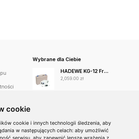
Wybrane dla Ciebie
HADEWE KG-12 Frezarka domowa z walizką
epu
2,059.00
zł
tności
Okulary ochronne
tów
w cookie
31.25
zł
lików cookie i innych technologii śledzenia, aby
BorelissPro® 60 kaps.
ądania w następujących celach:
aby umożliwić
136.00
zł
ność serwisu
,
aby zapewnić lepsze wrażenia z