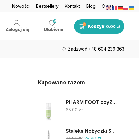
je nawet do 50%
Nowości
Bestsellery
Zobacz teraz
Kontakt
Blog
O nas
Darmowa dosta
0
0
Koszyk
0.00
zł
Zaloguj się
Ulubione
Zadzwoń +48 604 239 363
Kupowane razem
PHARM FOOT oxyZONE OIL 75% oliwy ozonowanej i smocza krew 15ml
65.00
zł
Staleks Nożyczki SC-62/2
34.90
zł
29.90
zł