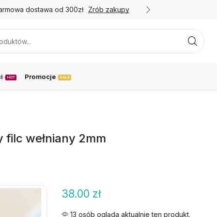
armowa dostawa od 300zł
Zrób zakupy
Promoc
i
Promocje
HOT
SALE
 filc wełniany 2mm
38.00
zł
13 osób ogląda aktualnie ten produkt.