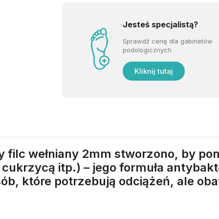
Jesteś specjalistą?
Sprawdź cenę dla gabinetów
podologicznych
Kliknij tutaj
y filc wełniany 2mm stworzono, by p
 cukrzycą itp.) – jego formuła antybak
ób, które potrzebują odciążeń, ale oba