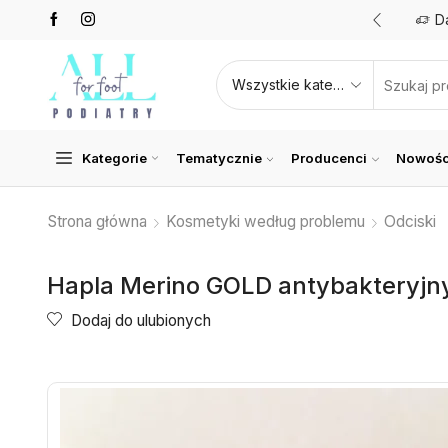
Promocje nawet do 50%
Zobacz teraz
D
Kategorie
Tematycznie
Producenci
Nowośc
Strona główna
Kosmetyki według problemu
Odciski
Hapla Merino GOLD antybakteryjny
Dodaj do ulubionych