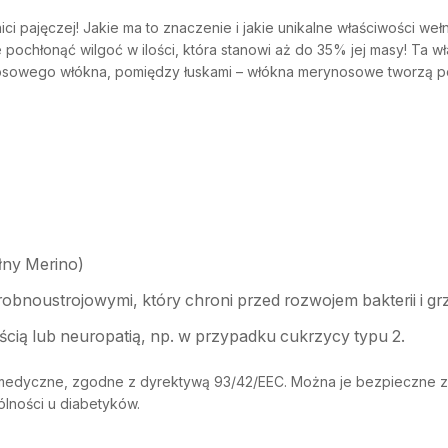
 pajęczej! Jakie ma to znaczenie i jakie unikalne właściwości weł
pochłonąć wilgoć w ilości, która stanowi aż do 35% jej masy! Ta w
osowego włókna, pomiędzy łuskami – włókna merynosowe tworzą p
ny Merino)
obnoustrojowymi, który chroni przed rozwojem bakterii i g
cią lub neuropatią, np. w przypadku cukrzycy typu 2.
 medyczne, zgodne z dyrektywą 93/42/EEC. Można je bezpieczne 
lności u diabetyków.