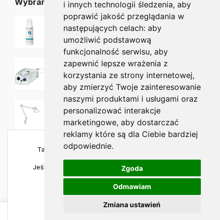
Wybrane dla Ciebie
i innych technologii śledzenia, aby
poprawić jakość przeglądania w
Allpresan Pedicare 1 Pianka 125 ml
następujących celach:
aby
63.00
zł
umożliwić podstawową
funkcjonalność serwisu
,
aby
zapewnić lepsze wrażenia z
HADEWE KG-22 Frezarka manicure i pedicure
2,289.00
zł
korzystania ze strony internetowej
,
aby zmierzyć Twoje zainteresowanie
naszymi produktami i usługami oraz
Lampa Lupa LED LUXO - SIGMA 5 dioptrii
personalizować interakcje
2,875.00
zł
marketingowe
,
aby dostarczać
reklamy które są dla Ciebie bardziej
odpowiednie
.
Ta strona używa plików cookies, aby zapewnić
najlepszą jakość korzystania.
Jeśli chcesz sprawdzić szczegóły, odwiedź naszą
Zgoda
politykę prywatności
.
Odmawiam
Copyright © 2023 all4foot.pl – Wszelkie prawa zastrzeżone –
Wyrażam zgodę
Zmiana ustawień
0
Varto.pl