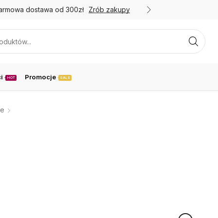
armowa dostawa od 300zł
Zrób zakupy
Promoc
i
Promocje
HOT
SALE
we