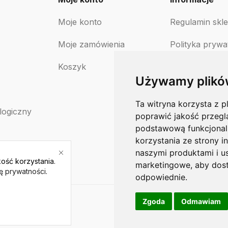
Moje konto
Regulamin skl
Moje zamówienia
Polityka prywa
Koszyk
Polityka zwro
Używamy plikó
Ta witryna korzysta z p
logiczny
poprawić jakość przegl
podstawową funkcjonal
korzystania ze strony i
naszymi produktami i u
ość korzystania.
marketingowe
,
aby dost
kę prywatności
.
odpowiednie
.
Zgoda
Odmawiam
–
Varto.pl