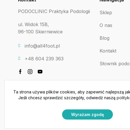
PODOCLINIC Praktyka Podologii
Sklep
ul. Widok 15B,
O nas
96-100 Skierniewice
Blog
info@all4foot.pl
Kontakt
+48 604 239 363
Słownik podo
Ta strona używa plików cookies, aby zapewnić najlepszą jak
Jeśli chcesz sprawdzić szczegóły, odwiedź naszą
polity
Wyrażam zgodę
Copyright © 2023 all4foot.pl – Wszelkie prawa zastrzeżone 