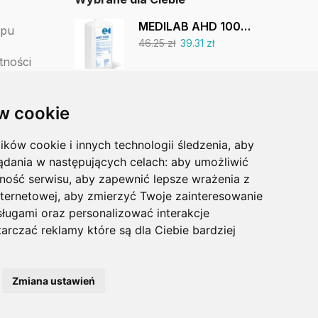
MEDILAB AHD 1000 dezynfekcja rąk i skóry 1 L
epu
46.25
zł
39.31
zł
tności
Pojemnik na odpady medyczne 1 L
tów
w cookie
5.00
zł
lików cookie i innych technologii śledzenia, aby
PodoIntensive 75 ml
ądania w następujących celach:
aby umożliwić
95.00
zł
70.00
zł
ność serwisu
,
aby zapewnić lepsze wrażenia z
nternetowej
,
aby zmierzyć Twoje zainteresowanie
sługami oraz personalizować interakcje
arczać reklamy które są dla Ciebie bardziej
Zmiana ustawień