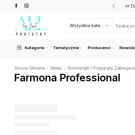
Promocje nawet do 50%
Zobacz teraz
D
Kategorie
Tematycznie
Producenci
Nowośc
Strona Główna
Sklep
Kosmetyki I Preparaty Zabiego
Farmona Professional