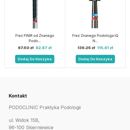
Frez FINIR od Znanego
Frez Znanego Podologa IQ
Podo...
N...
97.50
zł
82.87
zł
136.25
zł
115.81
zł
Dodaj Do Koszyka
Dodaj Do Koszyka
Kontakt
PODOCLINIC Praktyka Podologii
ul. Widok 15B,
96-100 Skierniewice