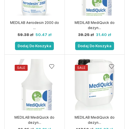
MEDILAB Aerodesin 2000 do
MEDILAB MediQuick do
...
dezyn...
59.38
zł
50.47
zł
39.25
zł
31.40
zł
Dodaj Do Koszyka
Dodaj Do Koszyka
SALE
SALE
MEDILAB MediQuick do
MEDILAB MediQuick do
dezyn...
dezyn...