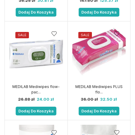
36.25
zł
30.81
zł
147.50
zł
125.37
zł
Dodaj Do Koszyka
Dodaj Do Koszyka
SALE
SALE
MEDILAB Mediwipes flow-
MEDILAB Mediwipes PLUS
pac...
flo...
26.88
zł
24.00
zł
36.00
zł
32.50
zł
Dodaj Do Koszyka
Dodaj Do Koszyka