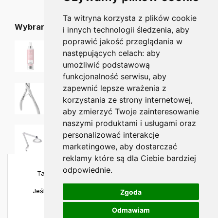
Ta witryna korzysta z plików cookie
Wybrane dla Ciebie
i innych technologii śledzenia, aby
poprawić jakość przeglądania w
PHARM FOOT SEPTI STARTER o działaniu antybakteryjnym i antymikrobowym 300 ml
następujących celach:
aby
53.75
zł
43.00
zł
umożliwić podstawową
funkcjonalność serwisu
,
aby
Staleks EXPERT Cążki do skórek 3 mm NE-90-3
zapewnić lepsze wrażenia z
129.90
zł
115.00
zł
korzystania ze strony internetowej
,
aby zmierzyć Twoje zainteresowanie
naszymi produktami i usługami oraz
Lampa Lupa LED LUXO CIRCUS ALPHA 3,5 dioptrii
personalizować interakcje
3,748.75
zł
marketingowe
,
aby dostarczać
reklamy które są dla Ciebie bardziej
odpowiednie
.
Ta strona używa plików cookies, aby zapewnić
najlepszą jakość korzystania.
Jeśli chcesz sprawdzić szczegóły, odwiedź naszą
Zgoda
politykę prywatności
.
Odmawiam