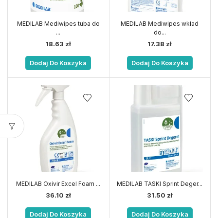
MEDILAB Mediwipes tuba do
MEDILAB Mediwipes wkład
...
do...
18.63
zł
17.38
zł
Dodaj Do Koszyka
Dodaj Do Koszyka
MEDILAB Oxivir Excel Foam ...
MEDILAB TASKI Sprint Deger...
36.10
zł
31.50
zł
Dodaj Do Koszyka
Dodaj Do Koszyka