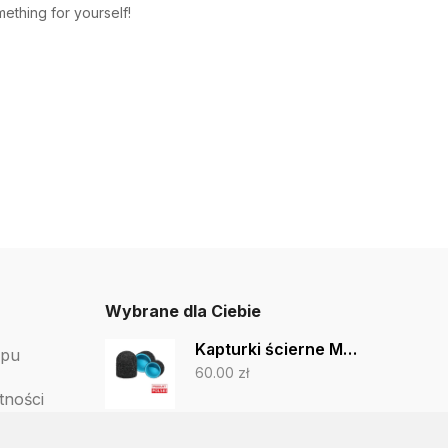
ething for yourself!
Wybrane dla Ciebie
Kapturki ścierne MedCap 13mm czarne - 50 sztuk
epu
60.00
zł
tności
Sonda dwustronna podologiczna Kiehl - M
tów