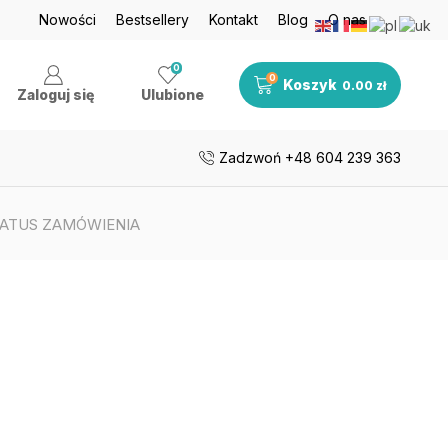
je nawet do 50%
Nowości
Bestsellery
Zobacz teraz
Kontakt
Blog
O nas
Darmowa dosta
0
0
Koszyk
0.00
zł
Zaloguj się
Ulubione
Zadzwoń +48 604 239 363
TATUS ZAMÓWIENIA