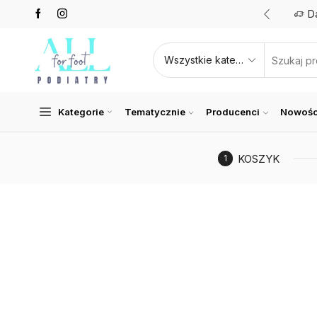
Promocje nawet do 50%
Zobacz teraz
D
Kategorie
Tematycznie
Producenci
Nowośc
KOSZYK