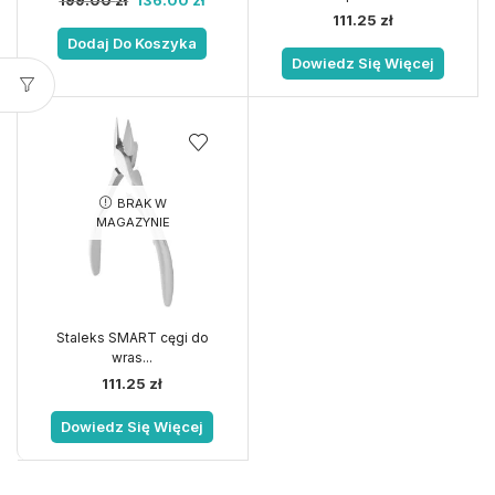
199.00
zł
136.00
zł
111.25
zł
Dodaj Do Koszyka
Dowiedz Się Więcej
BRAK W
MAGAZYNIE
Staleks SMART cęgi do
wras...
111.25
zł
Dowiedz Się Więcej