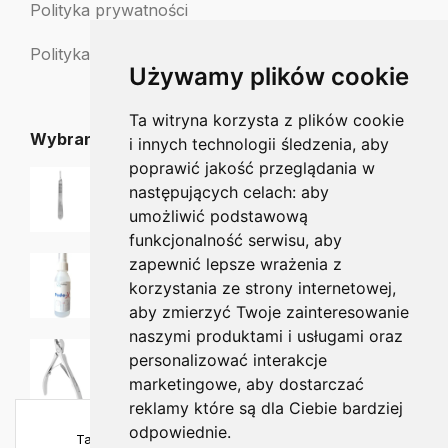
Polityka prywatności
Polityka zwrotów
Używamy plików cookie
Ta witryna korzysta z plików cookie
Wybrane dla Ciebie
i innych technologii śledzenia, aby
poprawić jakość przeglądania w
Uchwyt do dłutka nr 3
następujących celach:
aby
11.25
zł
umożliwić podstawową
funkcjonalność serwisu
,
aby
zapewnić lepsze wrażenia z
PodoX AP w sprayu 100 ml
70.00
zł
66.00
zł
korzystania ze strony internetowej
,
aby zmierzyć Twoje zainteresowanie
naszymi produktami i usługami oraz
Staleks EXPERT Cążki do skórek 7mm NE-90-7
personalizować interakcje
129.90
zł
115.00
zł
marketingowe
,
aby dostarczać
reklamy które są dla Ciebie bardziej
odpowiednie
.
Ta strona używa plików cookies, aby zapewnić