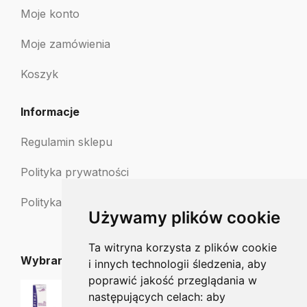
Moje konto
Moje zamówienia
Koszyk
Informacje
Regulamin sklepu
Polityka prywatności
Polityka zwrotów
Używamy plików cookie
Ta witryna korzysta z plików cookie
Wybrane dla Ciebie
i innych technologii śledzenia, aby
poprawić jakość przeglądania w
ECRINAL Żel zmiękczający naskórek 10ml
następujących celach:
aby
39.00
zł