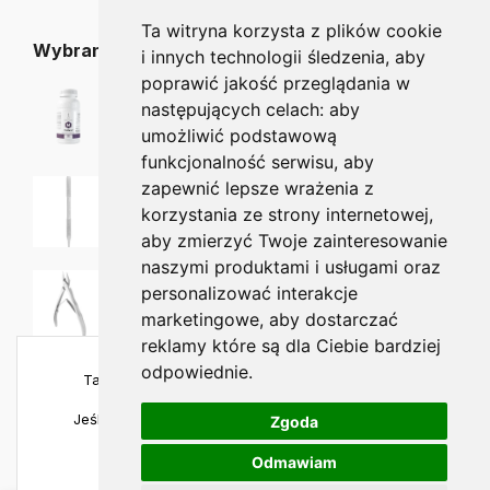
Ta witryna korzysta z plików cookie
Wybrane dla Ciebie
i innych technologii śledzenia, aby
poprawić jakość przeglądania w
ProMigren 60kaps.
następujących celach:
aby
128.00
zł
umożliwić podstawową
funkcjonalność serwisu
,
aby
STALEKS Sonda PE-20/1
zapewnić lepsze wrażenia z
33.90
zł
29.90
zł
korzystania ze strony internetowej
,
aby zmierzyć Twoje zainteresowanie
naszymi produktami i usługami oraz
Staleks EXPERT cęgi do wrastających paznokci NE-61-12 ( N7-61-12)
personalizować interakcje
178.75
zł
153.00
zł
marketingowe
,
aby dostarczać
reklamy które są dla Ciebie bardziej
odpowiednie
.
Ta strona używa plików cookies, aby zapewnić
najlepszą jakość korzystania.
Jeśli chcesz sprawdzić szczegóły, odwiedź naszą
Zgoda
politykę prywatności
.
Odmawiam
Copyright © 2023 all4foot.pl – Wszelkie prawa zastrzeżone –