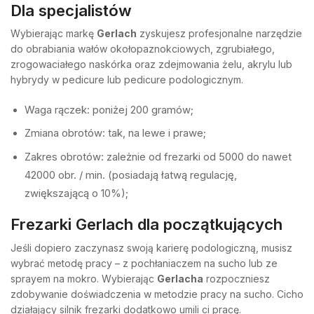
Dla specjalistów
Wybierając markę
Gerlach
zyskujesz profesjonalne narzędzie
do obrabiania wałów okołopaznokciowych, zgrubiałego,
zrogowaciałego naskórka oraz zdejmowania żelu, akrylu lub
hybrydy w pedicure lub pedicure podologicznym.
Waga rączek: poniżej 200 gramów;
Zmiana obrotów: tak, na lewe i prawe;
Zakres obrotów: zależnie od frezarki od 5000 do nawet
42000 obr. / min. (posiadają łatwą regulację,
zwiększającą o 10%);
Frezarki Gerlach dla początkujących
Jeśli dopiero zaczynasz swoją karierę podologiczną, musisz
wybrać metodę pracy – z pochłaniaczem na sucho lub ze
sprayem na mokro. Wybierając
Gerlacha
rozpoczniesz
zdobywanie doświadczenia w metodzie pracy na sucho. Cicho
działający silnik frezarki dodatkowo umili ci pracę.