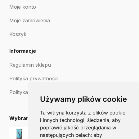
Moje konto
Moje zamówienia
Koszyk
Informacje
Regulamin sklepu
Polityka prywatności
Polityka zwrotów
Używamy plików cookie
Ta witryna korzysta z plików cookie
Wybrane dla Ciebie
i innych technologii śledzenia, aby
poprawić jakość przeglądania w
Staleks nakładka papmAm do pilników prostych 22-100/180 - 50 szt.
następujących celach:
aby
57.50
zł
51.75
zł