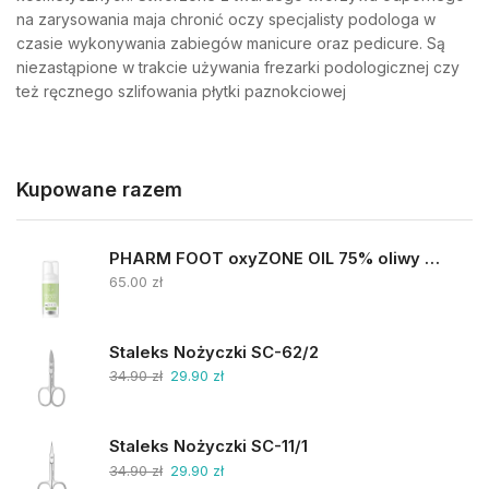
na zarysowania maja chronić oczy specjalisty podologa w
czasie wykonywania zabiegów manicure oraz pedicure. Są
niezastąpione w trakcie używania frezarki podologicznej czy
też ręcznego szlifowania płytki paznokciowej
Kupowane razem
PHARM FOOT oxyZONE OIL 75% oliwy ozonowanej i smocza krew 15ml
65.00
zł
Staleks Nożyczki SC-62/2
34.90
zł
29.90
zł
Staleks Nożyczki SC-11/1
34.90
zł
29.90
zł