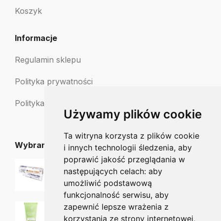
Koszyk
Informacje
Regulamin sklepu
Polityka prywatności
Polityka zwrotów
Używamy plików cookie
Ta witryna korzysta z plików cookie
Wybrane dla Ciebie
i innych technologii śledzenia, aby
poprawić jakość przeglądania w
Miód Manuka Activon Tube 25 g
następujących celach:
aby
37.13
zł
umożliwić podstawową
funkcjonalność serwisu
,
aby
zapewnić lepsze wrażenia z
PHARM FOOT CRACKEDHEEL PROTECTOR maść ochronna na pękające pięty z oliwą ozonowaną 20ml
25.00
zł
20.19
zł
korzystania ze strony internetowej
,