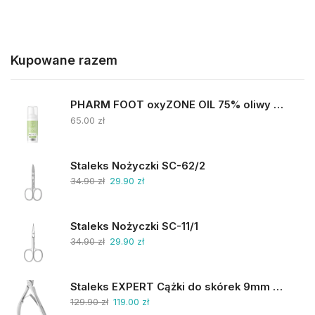
Kupowane razem
PHARM FOOT oxyZONE OIL 75% oliwy ozonowanej i smocza krew 15ml
65.00
zł
Staleks Nożyczki SC-62/2
34.90
zł
29.90
zł
Staleks Nożyczki SC-11/1
34.90
zł
29.90
zł
Staleks EXPERT Cążki do skórek 9mm NE-90-9
129.90
zł
119.00
zł