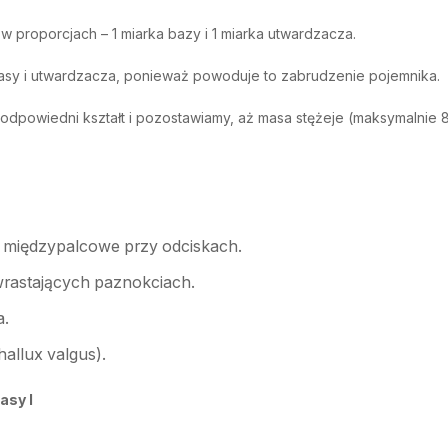
 proporcjach – 1 miarka bazy i 1 miarka utwardzacza.
masy i utwardzacza, ponieważ powoduje to zabrudzenie pojemnika.
powiedni kształt i pozostawiamy, aż masa stężeje (maksymalnie 8
y międzypalcowe przy odciskach.
wrastających paznokciach.
a.
allux valgus).
asy I