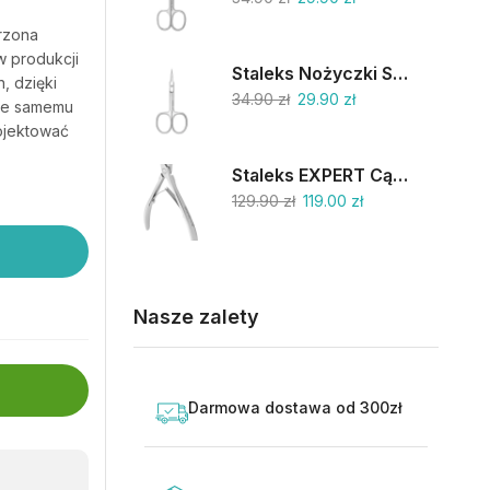
orzona
w produkcji
Staleks Nożyczki SC-11/1
, dzięki
34.90
zł
29.90
zł
 że samemu
rojektować
Staleks EXPERT Cążki do skórek 9mm NE-90-9
129.90
zł
119.00
zł
Nasze zalety
Darmowa dostawa od 300zł