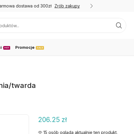
armowa dostawa od 300zł
Zrób zakupy
Promoc
i
Promocje
HOT
SALE
nia/twarda
206.25
zł
15 osób ogląda aktualnie ten produkt.