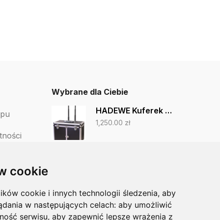
Wybrane dla Ciebie
HADEWE Kuferek mobilny standard
epu
1,250.00
zł
tności
Akileine CLEAN sportowy żel do kąpieli 3w1 150 ml
tów
39.00
zł
w cookie
lików cookie i innych technologii śledzenia, aby
PodoSerum 15 ml
ądania w następujących celach:
aby umożliwić
66.25
zł
54.99
zł
ność serwisu
,
aby zapewnić lepsze wrażenia z