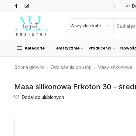
Promocje nawet do 50%
Zobacz teraz
D
Kategorie
Tematycznie
Producenci
Nowośc
Strona główna
Odciążenia do stóp
Masy silikonowe
Masa silikonowa Erkoton 30 – śred
Dodaj do ulubionych