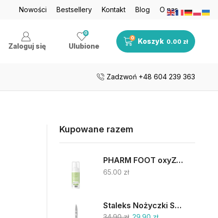
je nawet do 50%
Nowości
Bestsellery
Zobacz teraz
Kontakt
Blog
O nas
Darmowa dosta
0
0
Koszyk
0.00
zł
Zaloguj się
Ulubione
Zadzwoń +48 604 239 363
Kupowane razem
PHARM FOOT oxyZONE OIL 75% oliwy ozonowanej i smocza krew 15ml
65.00
zł
Staleks Nożyczki SC-62/2
34.90
zł
29.90
zł