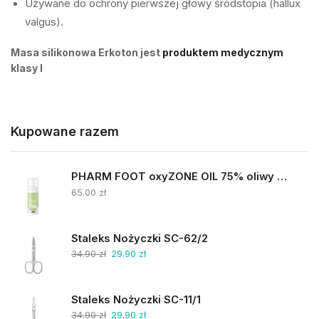
Używane do ochrony pierwszej głowy śródstopia (hallux
valgus).
Masa silikonowa Erkoton jest
produktem medycznym
klasy I
Kupowane razem
PHARM FOOT oxyZONE OIL 75% oliwy ozonowanej i smocza krew 15ml
65.00
zł
Staleks Nożyczki SC-62/2
34.90
zł
29.90
zł
Staleks Nożyczki SC-11/1
34.90
zł
29.90
zł