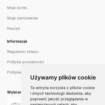
Moje konto
Moje zamówienia
Koszyk
Informacje
Regulamin sklepu
Polityka prywatności
Polityka zwrotów
Używamy plików cookie
Ta witryna korzysta z plików cookie
Wybrane dla Ciebie
i innych technologii śledzenia, aby
poprawić jakość przeglądania w
Microdacyn 60 (500ml) Roztwór do odkażania i płukania ran
następujących celach:
aby