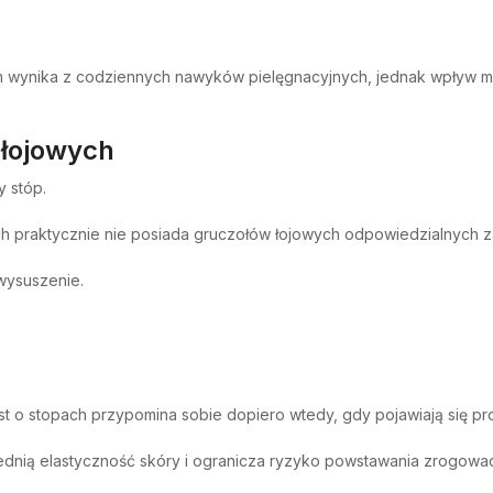
em wynika z codziennych nawyków pielęgnacyjnych, jednak wpływ 
 łojowych
 stóp.
h praktycznie nie posiada gruczołów łojowych odpowiedzialnych 
 wysuszenie.
st o stopach przypomina sobie dopiero wtedy, gdy pojawiają się pr
nią elastyczność skóry i ogranicza ryzyko powstawania zrogowa