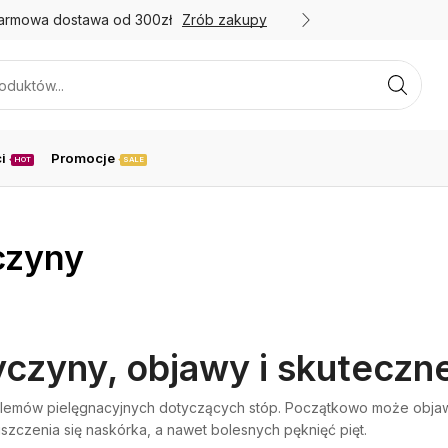
armowa dostawa od 300zł
Zrób zakupy
Promoc
i
Promocje
HOT
SALE
czyny
yczyny, objawy i skuteczn
blemów pielęgnacyjnych dotyczących stóp. Początkowo może objawia
zczenia się naskórka, a nawet bolesnych pęknięć pięt.