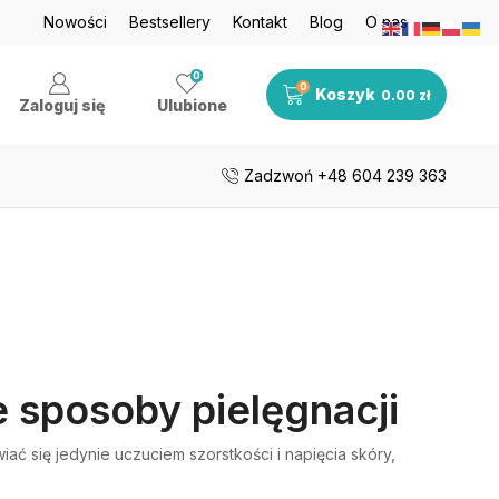
je nawet do 50%
Nowości
Bestsellery
Zobacz teraz
Kontakt
Blog
O nas
Darmowa dosta
0
0
Koszyk
0.00
zł
Zaloguj się
Ulubione
Zadzwoń +48 604 239 363
e sposoby pielęgnacji
ć się jedynie uczuciem szorstkości i napięcia skóry,