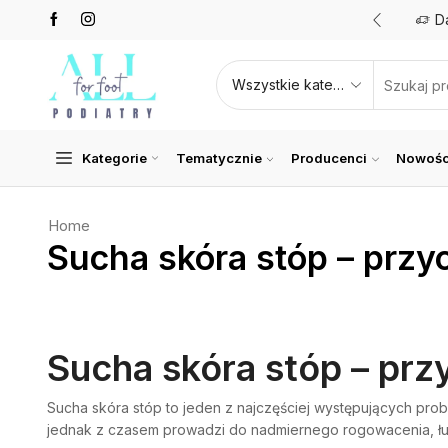
Promocje nawet do 50%
Zobacz teraz
D
Kategorie
Tematycznie
Producenci
Nowośc
Home
Sucha skóra stóp – przy
Sucha skóra stóp – prz
Sucha skóra stóp to jeden z najczęściej występujących pro
jednak z czasem prowadzi do nadmiernego rogowacenia, łus