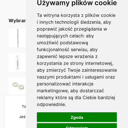
Używamy plików cookie
Ta witryna korzysta z plików cookie
Wybrane dla Ciebie
i innych technologii śledzenia, aby
poprawić jakość przeglądania w
Staleks kopytko EXPERT PE-30/5
następujących celach:
aby
45.00
zł
40.50
zł
umożliwić podstawową
funkcjonalność serwisu
,
aby
Callusan MARES Krem w piance 175 ml
zapewnić lepsze wrażenia z
63.00
zł
korzystania ze strony internetowej
,
aby zmierzyć Twoje zainteresowanie
naszymi produktami i usługami oraz
Odciążenia filcowe Hapla okrągłe - duże
personalizować interakcje
Od:
26.00
zł
marketingowe
,
aby dostarczać
reklamy które są dla Ciebie bardziej
odpowiednie
.
Ta strona używa plików cookies, aby zapewnić
najlepszą jakość korzystania.
Jeśli chcesz sprawdzić szczegóły, odwiedź naszą
Zgoda
politykę prywatności
.
Odmawiam