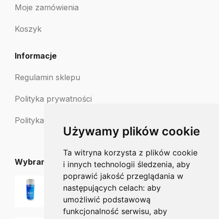
Moje zamówienia
Koszyk
Informacje
Regulamin sklepu
Polityka prywatności
Polityka zwrotów
Używamy plików cookie
Ta witryna korzysta z plików cookie
Wybrane dla Ciebie
i innych technologii śledzenia, aby
poprawić jakość przeglądania w
ASEPTA AKILEINE® Olejek do kąpieli 150 ml
następujących celach:
aby
56.00
zł
umożliwić podstawową
funkcjonalność serwisu
,
aby