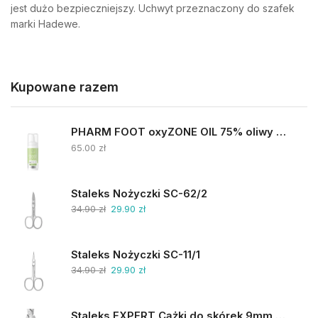
jest dużo bezpieczniejszy. Uchwyt przeznaczony do szafek
marki Hadewe.
Kupowane razem
PHARM FOOT oxyZONE OIL 75% oliwy ozonowanej i smocza krew 15ml
65.00
zł
Staleks Nożyczki SC-62/2
34.90
zł
29.90
zł
Staleks Nożyczki SC-11/1
34.90
zł
29.90
zł
Staleks EXPERT Cążki do skórek 9mm NE-90-9