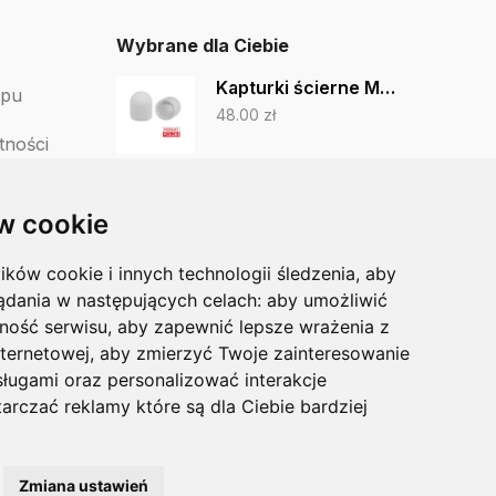
Wybrane dla Ciebie
Kapturki ścierne MedCap 10mm białe - 50 sztuk
epu
48.00
zł
tności
HAPLA Wave niebieska 1 szt
tów
46.00
zł
44.00
zł
w cookie
lików cookie i innych technologii śledzenia, aby
Opaska na przodostopie Hapla
ądania w następujących celach:
aby umożliwić
50.00
zł
ność serwisu
,
aby zapewnić lepsze wrażenia z
nternetowej
,
aby zmierzyć Twoje zainteresowanie
sługami oraz personalizować interakcje
arczać reklamy które są dla Ciebie bardziej
Zmiana ustawień