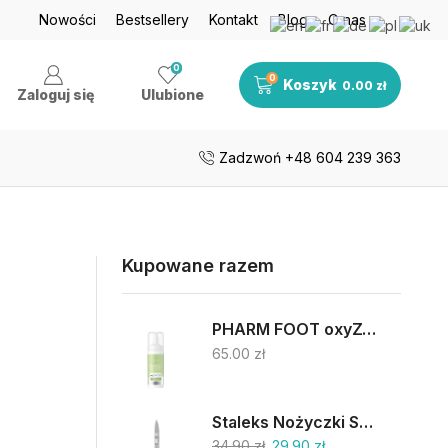
je nawet do 50%
Nowości
Bestsellery
Zobacz teraz
Kontakt
Blog
O nas
Darmowa dosta
0
0
Koszyk
0.00
zł
Zaloguj się
Ulubione
Zadzwoń +48 604 239 363
Kupowane razem
PHARM FOOT oxyZONE OIL 75% oliwy ozonowanej i smocza krew 15ml
65.00
zł
Staleks Nożyczki SC-62/2
34.90
zł
29.90
zł