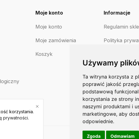
Moje konto
Informacje
Moje konto
Regulamin skl
Moje zamówienia
Polityka prywa
Koszyk
Polityka zwro
Używamy plikó
Ta witryna korzysta z p
logiczny
poprawić jakość przegl
podstawową funkcjonal
korzystania ze strony i
naszymi produktami i u
ość korzystania.
marketingowe
,
aby dost
kę prywatności
.
odpowiednie
.
Zgoda
Odmawiam