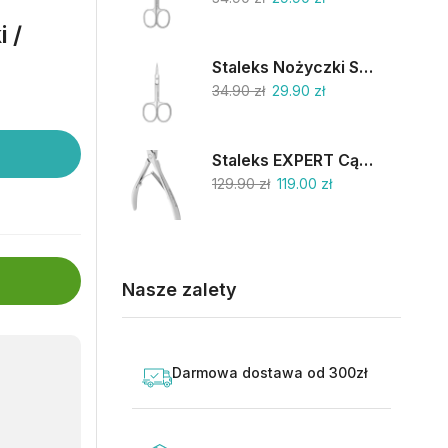
 /
Staleks Nożyczki SC-11/1
34.90
zł
29.90
zł
Staleks EXPERT Cążki do skórek 9mm NE-90-9
129.90
zł
119.00
zł
Nasze zalety
Darmowa dostawa od 300zł