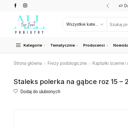
Promocje nawet do 50%
Zobacz teraz
D
Kategorie
Tematycznie
Producenci
Nowośc
Strona główna
Frezy podologiczne
Kapturki ścierne i 
Staleks polerka na gąbce roz 15 – 2
Dodaj do ulubionych