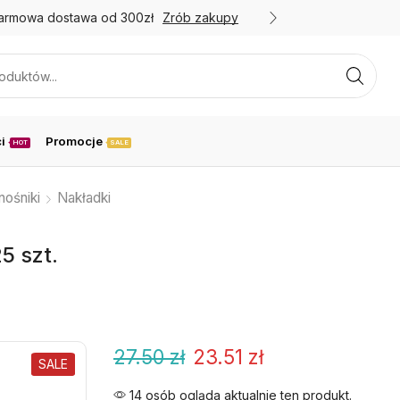
armowa dostawa od 300zł
Zrób zakupy
Promoc
i
Promocje
HOT
SALE
nośniki
Nakładki
5 szt.
27.50
zł
23.51
zł
SALE
14 osób ogląda aktualnie ten produkt.