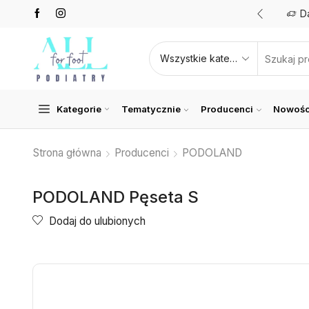
Promocje nawet do 50%
Zobacz teraz
D
Kategorie
Tematycznie
Producenci
Nowośc
Strona główna
Producenci
PODOLAND
PODOLAND Pęseta S
Dodaj do ulubionych