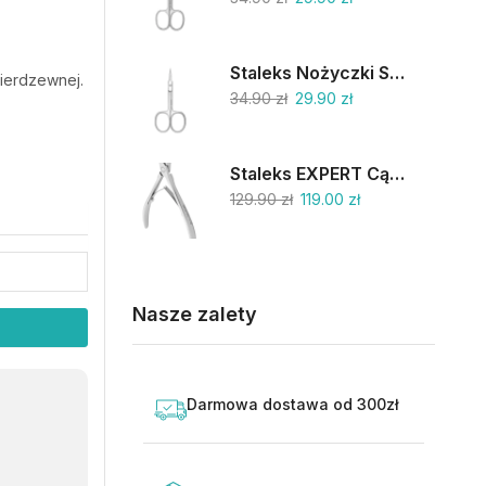
Staleks Nożyczki SC-11/1
nierdzewnej.
34.90
zł
29.90
zł
Staleks EXPERT Cążki do skórek 9mm NE-90-9
129.90
zł
119.00
zł
Nasze zalety
Darmowa dostawa od 300zł