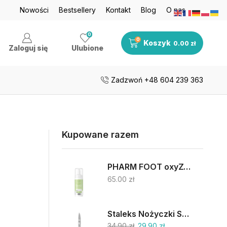
je nawet do 50%
Nowości
Bestsellery
Zobacz teraz
Kontakt
Blog
O nas
Darmowa dosta
0
0
Koszyk
0.00
zł
Zaloguj się
Ulubione
Zadzwoń +48 604 239 363
Kupowane razem
PHARM FOOT oxyZONE OIL 75% oliwy ozonowanej i smocza krew 15ml
65.00
zł
Staleks Nożyczki SC-62/2
34.90
zł
29.90
zł