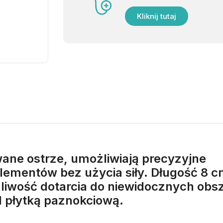
Kliknij tutaj
ane ostrze, umożliwiają precyzyjne
lementów bez użycia siły. Długość 8 c
żliwość dotarcia do niewidocznych ob
d płytką paznokciową.