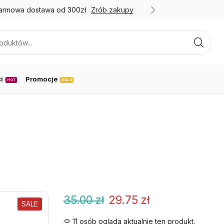
armowa dostawa od 300zł
Zrób zakupy
Promoc
i
Promocje
HOT
SALE
35.00
zł
29.75
zł
SALE
11 osób ogląda aktualnie ten produkt.