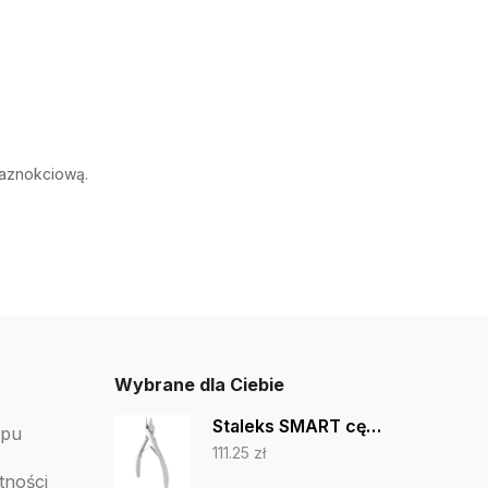
paznokciową.
Wybrane dla Ciebie
Staleks SMART cęgi do wrastających paznokci NS-71-14
epu
111.25
zł
tności