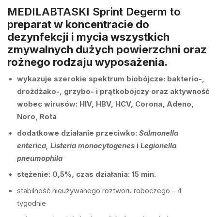
MEDILAB
TASKI Sprint Degerm to
p
reparat w koncentracie do
dezynfekcji i mycia wszystkich
zmywalnych dużych powierzchni oraz
rożnego rodzaju wyposażenia.
wykazuje szerokie spektrum biobójcze: bakterio-,
drożdżako-, grzybo- i prątkobójczy oraz aktywność
wobec wirusów: HIV, HBV, HCV, Corona, Adeno,
Noro, Rota
dodatkowe działanie przeciwko:
Salmonella
enterica, Listeria monocytogenes
i
Legionella
pneumophila
stężenie: 0,5%, czas działania: 15 min.
stabilność nieużywanego roztworu roboczego – 4
tygodnie