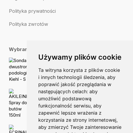
Polityka prywatności
Polityka zwrotów
Wybrane dla Ciebie
Używamy plików cookie
Sonda dwustronna podologiczna Kiehl - S
48.75
zł
Ta witryna korzysta z plików cookie
i innych technologii śledzenia, aby
poprawić jakość przeglądania w
następujących celach:
aby
AKILEINE Spray do butów 150ml
umożliwić podstawową
53.00
zł
funkcjonalność serwisu
,
aby
zapewnić lepsze wrażenia z
korzystania ze strony internetowej
,
aby zmierzyć Twoje zainteresowanie
ECRINAL Utwardzacz do paznokci czysta i lśniąca powłoka paznokcia 10ml