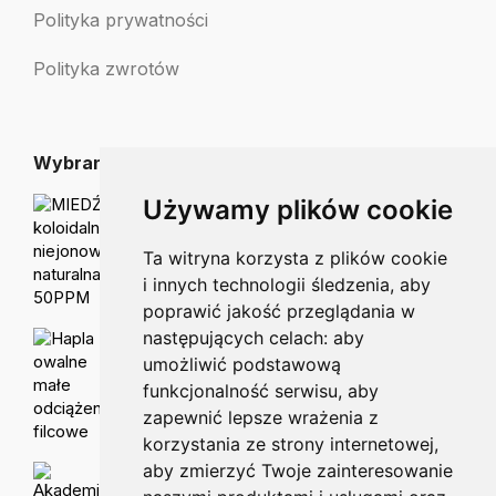
Polityka prywatności
Polityka zwrotów
Wybrane dla Ciebie
Używamy plików cookie
MIEDŹ koloidalna niejonowa naturalna 50PPM
Od:
25.00
zł
Ta witryna korzysta z plików cookie
i innych technologii śledzenia, aby
poprawić jakość przeglądania w
następujących celach:
aby
Hapla owalne małe odciążenia filcowe
umożliwić podstawową
Od:
8.20
zł
funkcjonalność serwisu
,
aby
zapewnić lepsze wrażenia z
korzystania ze strony internetowej
,
aby zmierzyć Twoje zainteresowanie
Akademia Podologii Brodaw-X 20ml