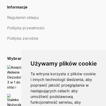
Informacje
Regulamin sklepu
Polityka prywatności
Polityka zwrotów
Wybrane dla Ciebie
Używamy plików cookie
Asepta Akileine Dezodorant 3 w 1 do stóp i butów
49.00
zł
47.00
zł
Ta witryna korzysta z plików cookie
i innych technologii śledzenia, aby
poprawić jakość przeglądania w
następujących celach:
aby
Staleks Nożyczki do paznokci dla dzieci SBC-10/7
umożliwić podstawową
49.90
zł
45.00
zł
funkcjonalność serwisu
,
aby