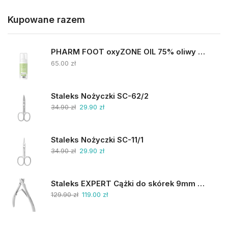
Kupowane razem
PHARM FOOT oxyZONE OIL 75% oliwy ozonowanej i smocza krew 15ml
65.00
zł
Staleks Nożyczki SC-62/2
34.90
zł
29.90
zł
Staleks Nożyczki SC-11/1
34.90
zł
29.90
zł
Staleks EXPERT Cążki do skórek 9mm NE-90-9
129.90
zł
119.00
zł