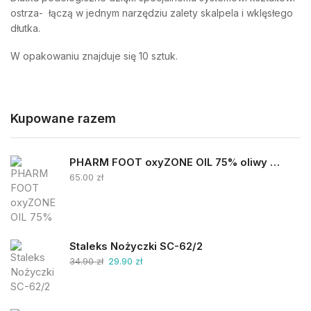
ostrza- łączą w jednym narzędziu zalety skalpela i wklęsłego
dłutka.
W opakowaniu znajduje się 10 sztuk.
Kupowane razem
PHARM FOOT oxyZONE OIL 75% oliwy ozonowanej i smocza krew 15ml
65.00
zł
Staleks Nożyczki SC-62/2
34.90
zł
29.90
zł