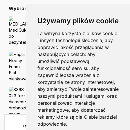
Wybrane dla Ciebie
Używamy plików cookie
MEDILAB MediQuick do dezynfekcji powierzchni 5 L
147.50
zł
125.37
zł
Ta witryna korzysta z plików cookie
i innych technologii śledzenia, aby
poprawić jakość przeglądania w
następujących celach:
aby
Hapla Fleecy Foam Blat piankowo-bawełniany 5mm
36.00
zł
31.00
zł
umożliwić podstawową
funkcjonalność serwisu
,
aby
zapewnić lepsze wrażenia z
korzystania ze strony internetowej
,
aby zmierzyć Twoje zainteresowanie
8368 023 frez diamentowy drobnoziarnisty nasyp
naszymi produktami i usługami oraz
40.00
zł
personalizować interakcje
marketingowe
,
aby dostarczać
reklamy które są dla Ciebie bardziej
odpowiednie
.
Ta strona używa plików cookies, aby zapewnić