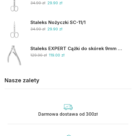
34.90
zł
29.90
zł
Staleks Nożyczki SC-11/1
34.90
zł
29.90
zł
Staleks EXPERT Cążki do skórek 9mm NE-90-9
129.90
zł
119.00
zł
Nasze zalety
Darmowa dostawa od 300zł