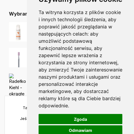
Ta witryna korzysta z plików cookie
Wybrane dla Ciebie
i innych technologii śledzenia, aby
Allpresan Pedicare 4 Pianka z 15% mocznikiem
poprawić jakość przeglądania w
Od:
23.00
zł
następujących celach:
aby
umożliwić podstawową
funkcjonalność serwisu
,
aby
638 frez kamienny
zapewnić lepsze wrażenia z
12.50
zł
korzystania ze strony internetowej
,
aby zmierzyć Twoje zainteresowanie
naszymi produktami i usługami oraz
Radełko Kiehl - okrągłe
36.25
zł
personalizować interakcje
marketingowe
,
aby dostarczać
reklamy które są dla Ciebie bardziej
odpowiednie
.
Ta strona używa plików cookies, aby zapewnić
najlepszą jakość korzystania.
Jeśli chcesz sprawdzić szczegóły, odwiedź naszą
Zgoda
politykę prywatności
.
Odmawiam