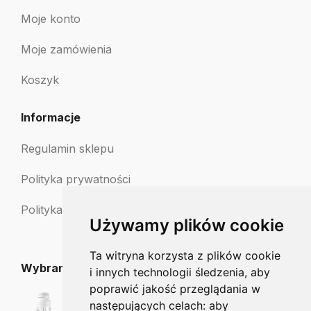
Moje konto
Moje zamówienia
Koszyk
Informacje
Regulamin sklepu
Polityka prywatności
Polityka zwrotów
Używamy plików cookie
Ta witryna korzysta z plików cookie
Wybrane dla Ciebie
i innych technologii śledzenia, aby
poprawić jakość przeglądania w
ProMigren 60kaps.
następujących celach:
aby
128.00
zł