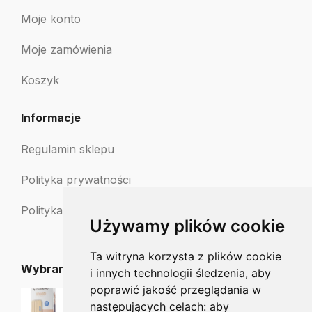
Moje konto
Moje zamówienia
Koszyk
Informacje
Regulamin sklepu
Polityka prywatności
Polityka zwrotów
Używamy plików cookie
Ta witryna korzysta z plików cookie
Wybrane dla Ciebie
i innych technologii śledzenia, aby
poprawić jakość przeglądania w
Staleks nośnik drewniany pilnika WBE-20
następujących celach:
aby
22.50
zł
20.25
zł