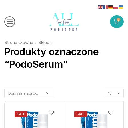
0
Strona Główna
Sklep
Produkty oznaczone
“PodoSerum”
SALE
SALE