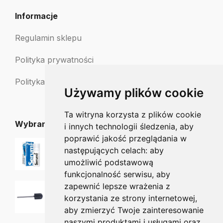
Informacje
Regulamin sklepu
Polityka prywatności
Polityka zwrotów
Używamy plików cookie
Ta witryna korzysta z plików cookie
Wybrane dla Ciebie
i innych technologii śledzenia, aby
poprawić jakość przeglądania w
PodoSerum 15 ml
następujących celach:
aby
66.25
zł
54.99
zł
umożliwić podstawową
funkcjonalność serwisu
,
aby
zapewnić lepsze wrażenia z
Nośnik Kiehl - średnica 5mm
28.75
zł
korzystania ze strony internetowej
,
aby zmierzyć Twoje zainteresowanie
naszymi produktami i usługami oraz