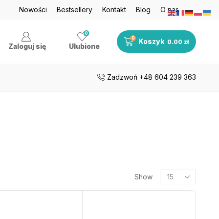
je nawet do 50%
Nowości
Bestsellery
Zobacz teraz
Kontakt
Blog
O nas
Darmowa dosta
0
0
Koszyk
0.00
zł
Zaloguj się
Ulubione
Zadzwoń +48 604 239 363
Show