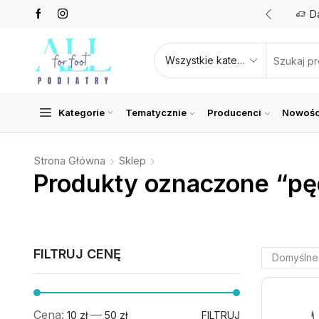
Promocje nawet do 50%
Zobacz teraz
D
Kategorie
Tematycznie
Producenci
Nowośc
Strona Główna
Sklep
Produkty oznaczone “pęd
FILTRUJ CENĘ
Cena:
—
10 zł
50 zł
FILTRUJ