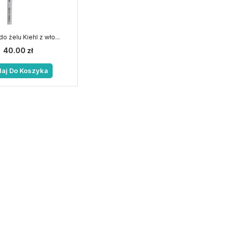
o żelu Kiehl z wło...
40.00
zł
aj Do Koszyka