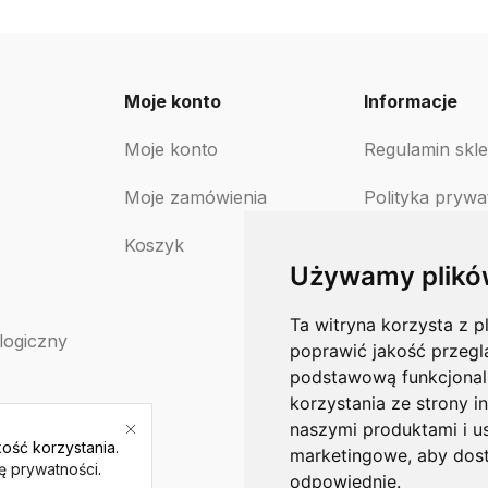
Moje konto
Informacje
Moje konto
Regulamin skl
Moje zamówienia
Polityka prywa
Koszyk
Polityka zwro
Używamy plikó
Ta witryna korzysta z p
logiczny
poprawić jakość przegl
podstawową funkcjonal
korzystania ze strony i
naszymi produktami i u
ość korzystania.
marketingowe
,
aby dost
kę prywatności
.
odpowiednie
.