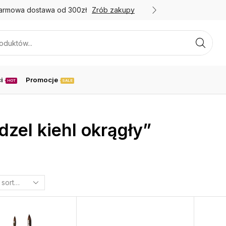
armowa dostawa od 300zł
Zrób zakupy
Promoc
i
Promocje
HOT
SALE
zel kiehl okrągły”