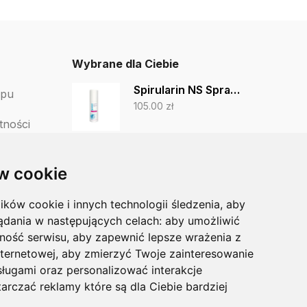
Wybrane dla Ciebie
Spirularin NS Spray grzybica i infekcje bakteryjne 50ml
epu
105.00
zł
tności
First Blades 6/100 szt. LA GOUGLE BOX
tów
w cookie
150.00
zł
123.44
zł
lików cookie i innych technologii śledzenia, aby
Staleks Nożyczki EXPERT SE-50/1
ądania w następujących celach:
aby umożliwić
87.50
zł
75.00
zł
ność serwisu
,
aby zapewnić lepsze wrażenia z
nternetowej
,
aby zmierzyć Twoje zainteresowanie
sługami oraz personalizować interakcje
arczać reklamy które są dla Ciebie bardziej