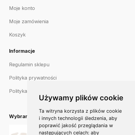
Moje konto
Moje zamówienia
Koszyk
Informacje
Regulamin sklepu
Polityka prywatności
Polityka zwrotów
Używamy plików cookie
Ta witryna korzysta z plików cookie
Wybrane dla Ciebie
i innych technologii śledzenia, aby
poprawić jakość przeglądania w
Separator międzypalcowy Hapla z żelu polimerowego
następujących celach:
aby
5.00
zł