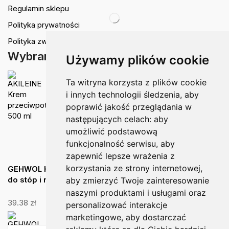
Regulamin sklepu
Polityka prywatności
Polityka zwrotów
Wybrane dla Ciebie
Używamy plików cookie
AKILEINE Krem przeciwpotowy 500 ml
Ta witryna korzysta z plików cookie
i innych technologii śledzenia, aby
150.00
zł
poprawić jakość przeglądania w
następujących celach:
aby
umożliwić podstawową
funkcjonalność serwisu
,
aby
zapewnić lepsze wrażenia z
korzystania ze strony internetowej
,
GEHWOL Hydrolipid Lotion hydrolipidowy z ceramidami
do stóp i nóg - 125 ml
aby zmierzyć Twoje zainteresowanie
naszymi produktami i usługami oraz
39.38
zł
personalizować interakcje
GEHWOL Fluid zmiękczający odciski
marketingowe
,
aby dostarczać