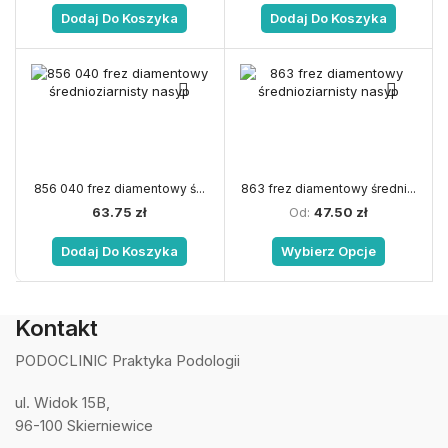
Dodaj Do Koszyka
Dodaj Do Koszyka
856 040 frez diamentowy ś...
863 frez diamentowy średni...
63.75
zł
Od:
47.50
zł
Ten
produkt
Dodaj Do Koszyka
Wybierz Opcje
ma
wiele
wariantów
Kontakt
Opcje
można
PODOCLINIC Praktyka Podologii
wybrać
na
ul. Widok 15B,
stronie
produktu
96-100 Skierniewice