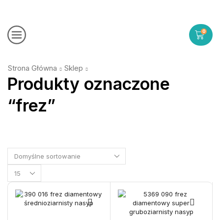
0
Strona Główna
Sklep
Produkty oznaczone
“frez”
Products
per
page