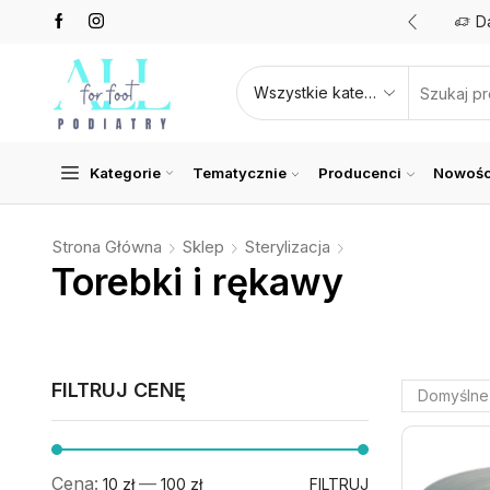
Promocje nawet do 50%
Zobacz teraz
D
Kategorie
Tematycznie
Producenci
Nowośc
Strona Główna
Sklep
Sterylizacja
Torebki i rękawy
FILTRUJ CENĘ
Cena:
—
10 zł
100 zł
FILTRUJ