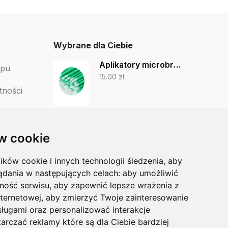
Wybrane dla Ciebie
Aplikatory microbrush, 100 szt.
epu
15.00
zł
tności
tów
PODOLAND Cęgi z zakrzywionym ostrzem 04
111.25
zł
94.56
zł
w cookie
lików cookie i innych technologii śledzenia, aby
MEDAL 57X100 torebki do sterylizacji - 200 szt
ądania w następujących celach:
aby umożliwić
18.38
zł
ność serwisu
,
aby zapewnić lepsze wrażenia z
nternetowej
,
aby zmierzyć Twoje zainteresowanie
sługami oraz personalizować interakcje
arczać reklamy które są dla Ciebie bardziej