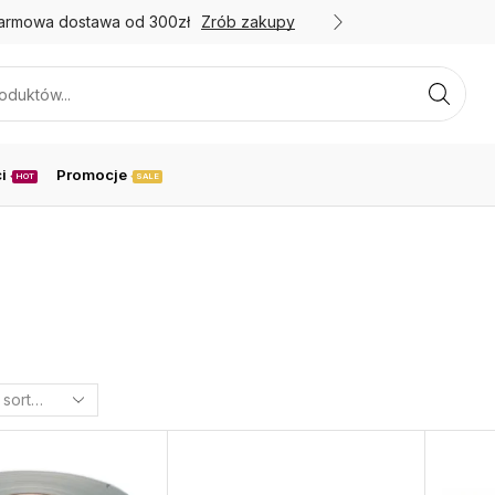
armowa dostawa od 300zł
Zrób zakupy
Promoc
i
Promocje
HOT
SALE