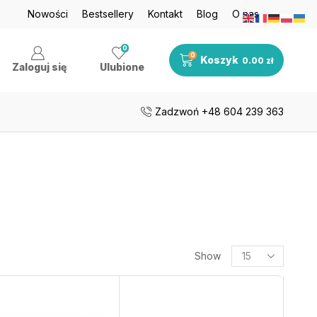
je nawet do 50%
Nowości
Bestsellery
Zobacz teraz
Kontakt
Blog
O nas
Darmowa dosta
0
0
Koszyk
0.00
zł
Zaloguj się
Ulubione
Zadzwoń +48 604 239 363
Show