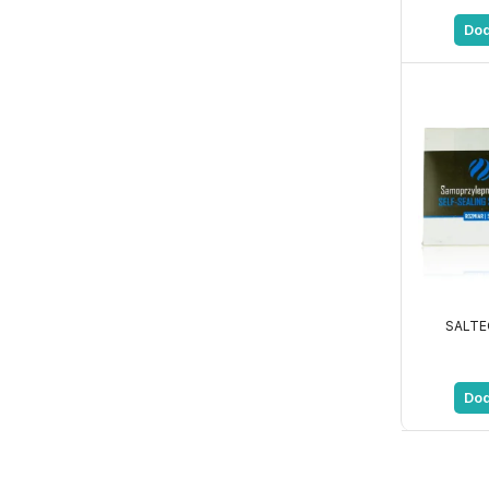
Dod
SALTEC
Dod