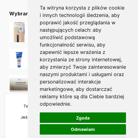
Ta witryna korzysta z plików cookie
Wybrane dla Ciebie
i innych technologii śledzenia, aby
poprawić jakość przeglądania w
Staleks nośnik drewniany pilnika WBE-20
następujących celach:
aby
22.50
zł
20.25
zł
umożliwić podstawową
funkcjonalność serwisu
,
aby
AKILEINE Vita Citral MOISTURIZING HANDCREAM nawilżający krem do rąk 100 ml
zapewnić lepsze wrażenia z
38.00
zł
korzystania ze strony internetowej
,
aby zmierzyć Twoje zainteresowanie
naszymi produktami i usługami oraz
SALTEC Testy chemiczne klasy 4 - 2 x 200 szt
personalizować interakcje
43.75
zł
marketingowe
,
aby dostarczać
reklamy które są dla Ciebie bardziej
odpowiednie
.
Ta strona używa plików cookies, aby zapewnić
najlepszą jakość korzystania.
Jeśli chcesz sprawdzić szczegóły, odwiedź naszą
Zgoda
politykę prywatności
.
Odmawiam
Copyright © 2023 all4foot.pl – Wszelkie prawa zastrzeżone –