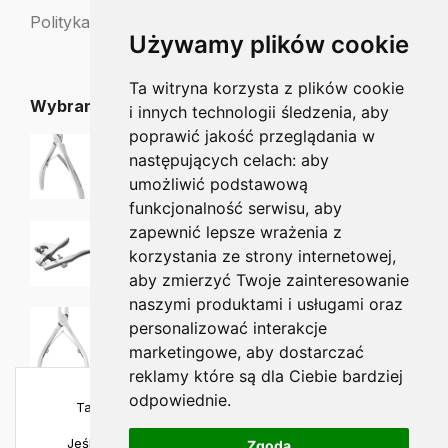
Polityka zwrotów
Używamy plików cookie
Ta witryna korzysta z plików cookie
Wybrane dla Ciebie
i innych technologii śledzenia, aby
poprawić jakość przeglądania w
Staleks EXPERT Cążki do skórek 9mm NE-90-9
następujących celach:
aby
129.90
zł
119.00
zł
umożliwić podstawową
funkcjonalność serwisu
,
aby
PODOLAND Narzędzie Unibrace
zapewnić lepsze wrażenia z
900.00
zł
878.00
zł
korzystania ze strony internetowej
,
aby zmierzyć Twoje zainteresowanie
naszymi produktami i usługami oraz
Staleks CLASSIC Cążki do paznokci 14mm NC-63-14
personalizować interakcje
65.90
zł
56.00
zł
marketingowe
,
aby dostarczać
reklamy które są dla Ciebie bardziej
odpowiednie
.
Ta strona używa plików cookies, aby zapewnić
najlepszą jakość korzystania.
Jeśli chcesz sprawdzić szczegóły, odwiedź naszą
Zgoda